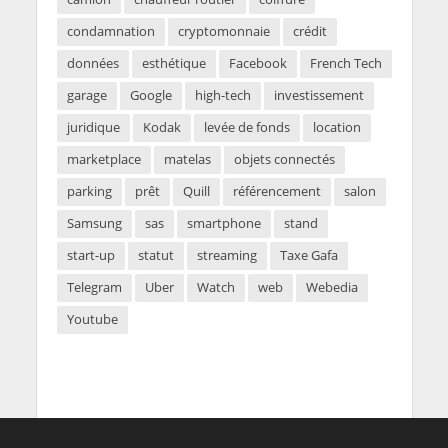
condamnation
cryptomonnaie
crédit
données
esthétique
Facebook
French Tech
garage
Google
high-tech
investissement
juridique
Kodak
levée de fonds
location
marketplace
matelas
objets connectés
parking
prêt
Quill
référencement
salon
Samsung
sas
smartphone
stand
start-up
statut
streaming
Taxe Gafa
Telegram
Uber
Watch
web
Webedia
Youtube