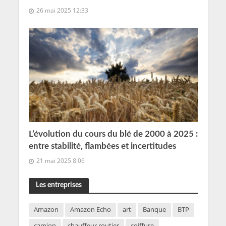
26 mai 2025 12:33
L’évolution du cours du blé de 2000 à 2025 :
entre stabilité, flambées et incertitudes
21 mai 2025 8:06
Les entreprises
Amazon
Amazon Echo
art
Banque
BTP
camion
chauffeur routier
coiffure