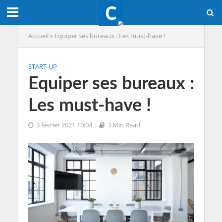
Accueil
»
Equiper ses bureaux : Les must-have !
START-UP
Equiper ses bureaux :
Les must-have !
3 février 2021 10:04
3 Min Read