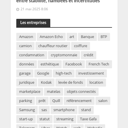
entre stabilité, flambées et incertitudes
21 mai 2025 8:06
Les entreprises
Amazon
Amazon Echo
art
Banque
BTP
camion
chauffeur routier
coiffure
condamnation
cryptomonnaie
crédit
données
esthétique
Facebook
French Tech
garage
Google
high-tech
investissement
juridique
Kodak
levée de fonds
location
marketplace
matelas
objets connectés
parking
prêt
Quill
référencement
salon
Samsung
sas
smartphone
stand
start-up
statut
streaming
Taxe Gafa