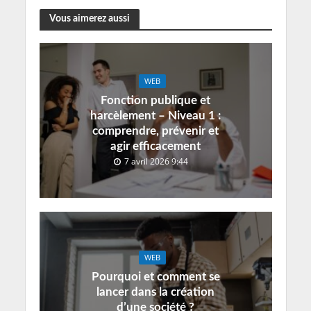
Vous aimerez aussi
WEB
Fonction publique et
harcèlement – Niveau 1 :
comprendre, prévenir et
agir efficacement
7 avril 2026 9:44
WEB
Pourquoi et comment se
lancer dans la création
d’une société ?