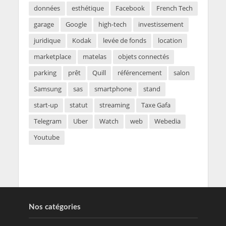
données
esthétique
Facebook
French Tech
garage
Google
high-tech
investissement
juridique
Kodak
levée de fonds
location
marketplace
matelas
objets connectés
parking
prêt
Quill
référencement
salon
Samsung
sas
smartphone
stand
start-up
statut
streaming
Taxe Gafa
Telegram
Uber
Watch
web
Webedia
Youtube
Nos catégories